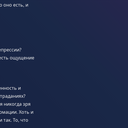
 оно есть, и
епрессии?
 есть ощущение
енность и
страданиях?
я никогда зря
рмации. Хоть и
 так. То, что