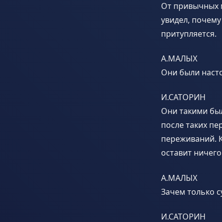
От привычных м
увидел, почему
притупляется.
А.МАЛЫХ
Они были наст
И.САТОРИН
Они такими был
после таких п
переживаний. К
оставит ничего
А.МАЛЫХ
Зачем только 
И.САТОРИН