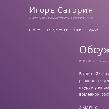
Skip
Игорь Саторин
to
content
Психология, осознанность, саморазвитие
О сайте
Консультации
Книги
Архив
Обсуж
03.05.2009
2 комм
В третьей час
реальности, из
в гуру и учени
вселенной, соо
А.МАЛЫХ