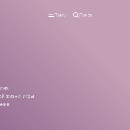
Темы
Поиск
ятия
ой жизни, игры
ение
.