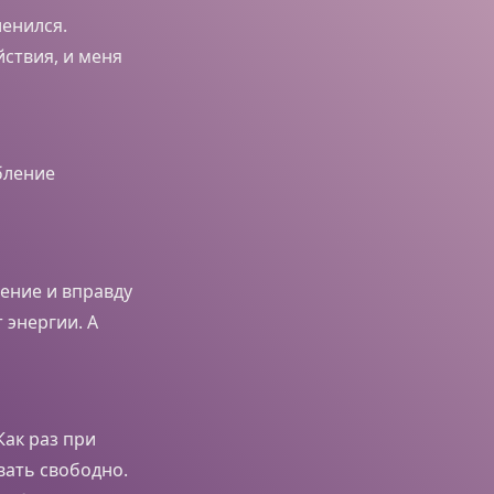
ленился.
йствия, и меня
бление
ление и вправду
 энергии. А
Как раз при
вать свободно.