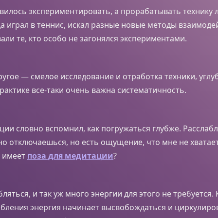
вилось экспериментировать, а прорабатывать технику 
а играл в теннис, искал разные новые методы взаимоде
али те, кто особо не загонялся экспериментами.
другое — смелое исследование и отработка техники, углу
практике все-таки очень важна систематичность.
ции словно вспомнил, как погружаться глубже. Расслаб
но отключаешься, но есть ощущение, что мне не хватает
е имеет
поза для медитации
?
ляться, и так уж много энергии для этого не требуется. 
бления энергия начинает высвобождаться и циркулиро