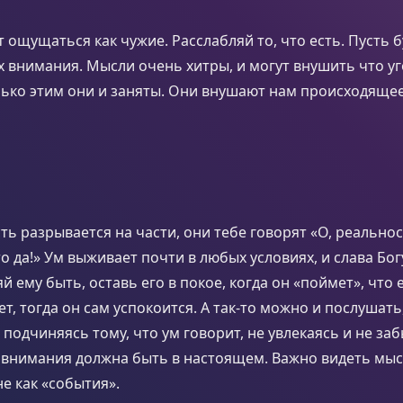
т ощущаться как чужие. Расслабляй то, что есть. Пусть б
 внимания. Мысли очень хитры, и могут внушить что уг
ько этим они и заняты. Они внушают нам происходящее
ть разрывается на части, они тебе говорят «О, реально
то да!» Ум выживает почти в любых условиях, и слава Богу
й ему быть, оставь его в покое, когда он «поймет», что
ет, тогда он сам успокоится. А так-то можно и послушать
 подчиняясь тому, что ум говорит, не увлекаясь и не за
 внимания должна быть в настоящем. Важно видеть мыс
не как «события».