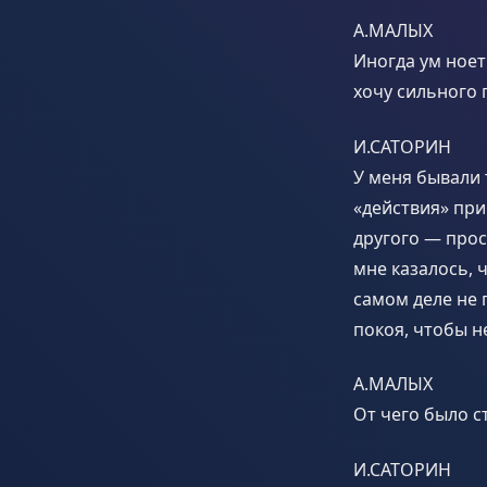
А.МАЛЫХ
Иногда ум ноет:
хочу сильного 
И.САТОРИН
У меня бывали 
«действия» при
другого — прос
мне казалось, 
самом деле не 
покоя, чтобы н
А.МАЛЫХ
От чего было с
И.САТОРИН