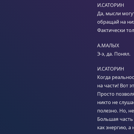
И.САТОРИН
Да, мысли могу
обращай на них
Фактически тол
А.МАЛЫХ
Э-э, да. Понял.
И.САТОРИН
Когда реальнос
на части! Вот э
Просто позволя
никто не слуша
полезно. Но, не
Большая часть
как энергию, а 