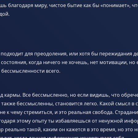
ь благодаря миру, чистое бытие как бы «понимает», что
дой.
 подходит для преодоления, или хотя бы пережидания д
состояния, когда ничего не хочешь, нет мотивации, но
 бессмысленности всего.
од кармы. Все бессмысленно, но если видишь, что обреч
также бессмысленны, становится легко. Какой смысл в 
 не к чему стремиться, и это реальная свобода. Страдани
годаря этому опыту ты избавляешься от ненужной инфо
р реально такой, каким он кажется в это время, но это ни