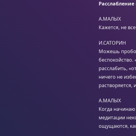
Расслабление
А.МАЛЫХ
Кажется, не вс
И.САТОРИН
Можешь пробов
беспокойство.
расслабить, «о
ничего не избе
растворяется, 
А.МАЛЫХ
Когда начинаю 
медитации неко
ощущаются, как