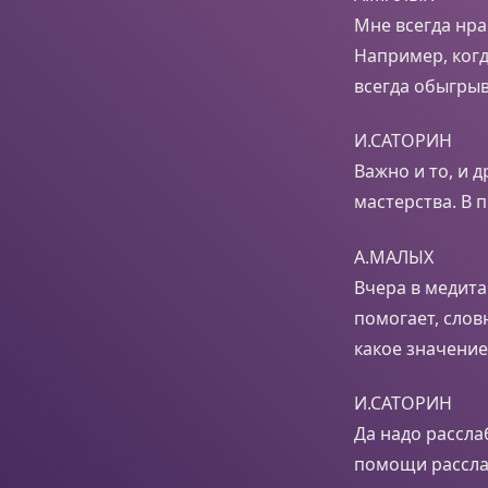
Мне всегда нра
Например, когд
всегда обыгрыв
И.САТОРИН
Важно и то, и 
мастерства. В 
А.МАЛЫХ
Вчера в медита
помогает, слов
какое значени
И.САТОРИН
Да надо расслаб
помощи рассла