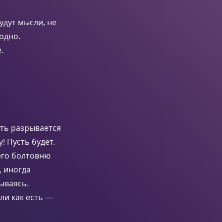
удут мысли, не
одно.
.
сть разрывается
! Пусть будет.
 его болтовню
, иногда
бываясь.
ли как есть —