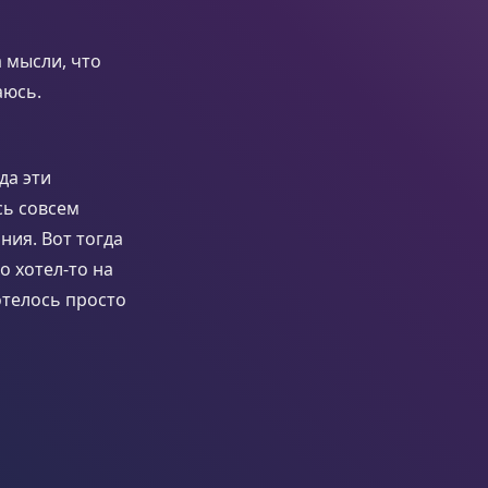
а мысли, что
аюсь.
да эти
сь совсем
ния. Вот тогда
о хотел-то на
отелось просто