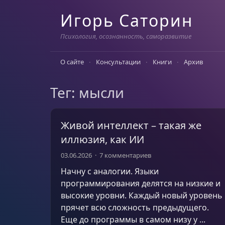
Skip
Игорь Саторин
to
content
Психология, осознанность, саморазвитие
О сайте
Консультации
Книги
Архив
Тег: мысли
Живой интеллект – такая же
иллюзия, как ИИ
03.06.2026
7 комментариев
Начну с аналогии. Языки
программирования делятся на низкие и
высокие уровни. Каждый новый уровень
прячет всю сложность предыдущего.
Еще до программы в самом низу у ...