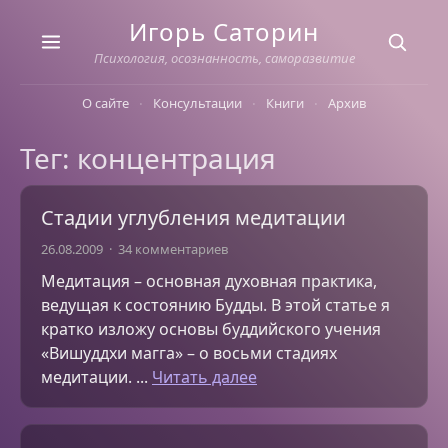
Skip
Игорь Саторин
to
content
Психология, осознанность, саморазвитие
О сайте
Консультации
Книги
Архив
Тег: концентрация
Стадии углубления медитации
26.08.2009
34 комментариев
Медитация – основная духовная практика,
ведущая к состоянию Будды. В этой статье я
кратко изложу основы буддийского учения
«Вишуддхи магга» – о восьми стадиях
медитации. ...
Читать далее