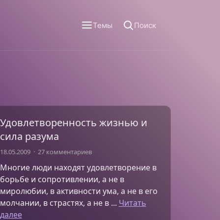
Темы
Поиск
Удовлетворенность жизнью и
сила разума
18.05.2009
27 комментариев
Многие люди находят удовлетворение в
борьбе и сопротивлении, а не в
миролюбии, в активности ума, а не в его
молчании, в страстях, а не в ...
Читать
далее