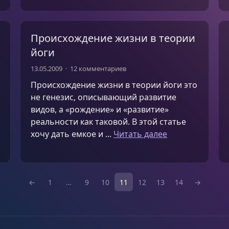
Происхождение жизни в теории
йоги
13.05.2009
12 комментариев
Происхождение жизни в теории йоги это
не генезис, описывающий развитие
видов, а «рождение» и «развитие»
реальности как таковой. В этой статье
хочу дать емкое и ...
Читать далее
←
1
…
9
10
11
12
13
14
→