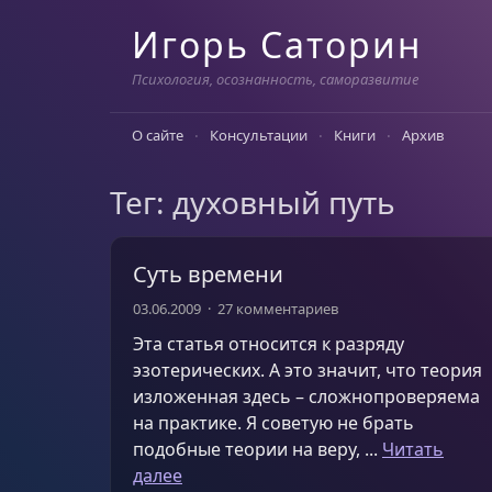
Skip
Игорь Саторин
to
content
Психология, осознанность, саморазвитие
О сайте
Консультации
Книги
Архив
Тег: духовный путь
Суть времени
03.06.2009
27 комментариев
Эта статья относится к разряду
эзотерических. А это значит, что теория
изложенная здесь – сложнопроверяема
на практике. Я советую не брать
подобные теории на веру, ...
Читать
далее