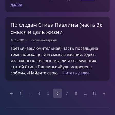
далее
По следам Стива Павлины (часть 3):
смысл и цель жизни
10.12.2010
7 комментариев
Третья (заключительная) часть посвящена
теме поиска цели и смысла жизнии. Здесь
изложены ключевые мысли из следующих
статей Стива Павлины: «Будь искренен с
собой», «Найдите свою ...
Читать далее
←
1
…
4
5
6
7
8
…
12
→