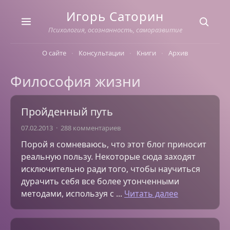
Skip
Игорь Саторин
to
content
Психология, осознанность, саморазвитие
О сайте
Консультации
Книги
Архив
Философия жизни
Пройденный путь
07.02.2013
288 комментариев
Порой я сомневаюсь, что этот блог приносит
реальную пользу. Некоторые сюда заходят
исключительно ради того, чтобы научиться
дурачить себя все более утонченными
методами, используя с ...
Читать далее